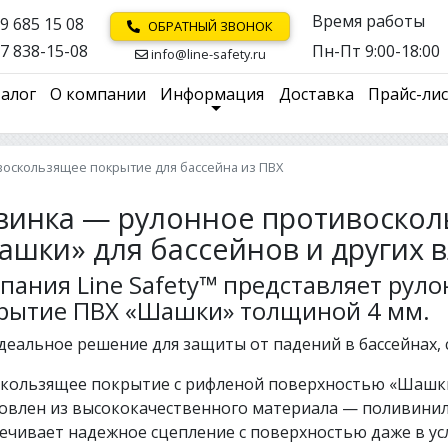
Время работы
9 685 15 08
ОБРАТНЫЙ ЗВОНОК
7 838-15-08
Пн-Пт 9:00-18:00
info@line-safety.ru
алог
О компании
Информация
Доставка
Прайс-ли
воскользящее покрытие для бассейна из ПВХ
винка — рулонное противоскол
ашки» для бассейнов и других
пания Line Safety™ представляет рул
рытие ПВХ «Шашки» толщиной 4 мм.
деальное решение для защиты от падений в бассейнах, с
скользящее покрытие с рифленой поверхностью «Шашк
овлен из высококачественного материала — поливинил
ечивает надежное сцепление с поверхностью даже в у