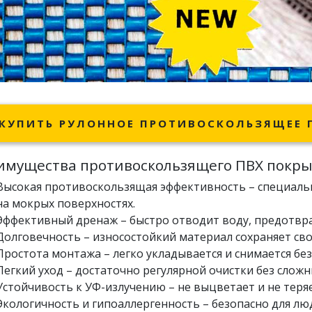
КУПИТЬ РУЛОННОЕ ПРОТИВОСКОЛЬЗЯЩЕЕ 
имущества противоскользящего ПВХ покр
Высокая противоскользящая эффективность – специаль
на мокрых поверхностях.
Эффективный дренаж – быстро отводит воду, предотвра
Долговечность – износостойкий материал сохраняет сво
Простота монтажа – легко укладывается и снимается бе
Легкий уход – достаточно регулярной очистки без слож
Устойчивость к УФ-излучению – не выцветает и не теряе
Экологичность и гипоаллергенность – безопасно для лю