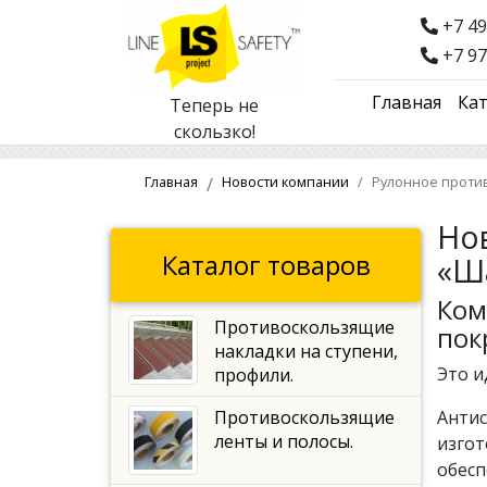
+7 49
+7 97
Главная
Кат
Теперь не
скользко!
Главная
Новости компании
Рулонное проти
Но
Каталог товаров
«Ш
Ком
Противоскользящие
пок
накладки на ступени,
Это и
профили.
Противоскользящие
Анти
ленты и полосы.
изгот
обесп