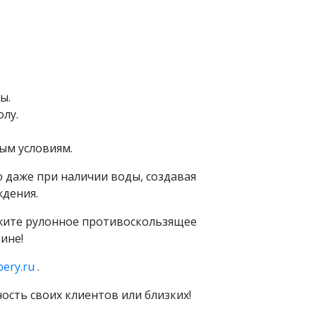
ы.
олу.
ым условиям.
 даже при наличии воды, создавая
ждения.
ажите рулонное противоскользящее
ине!
pery.ru
.
ость своих клиентов или близких!