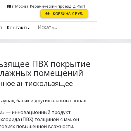
г. Москва, Керамический проезд, д. 49к1
КОРЗИНА:
0
РУБ.
ст
Контакты
ьзящее ПВХ покрытие
 влажных помещений
онное антискользящее
аунах, банях и других влажных зонах.
и» — инновационный продукт
хлорида (ПВХ) толщиной 4 мм, он
словиях повышенной влажности.