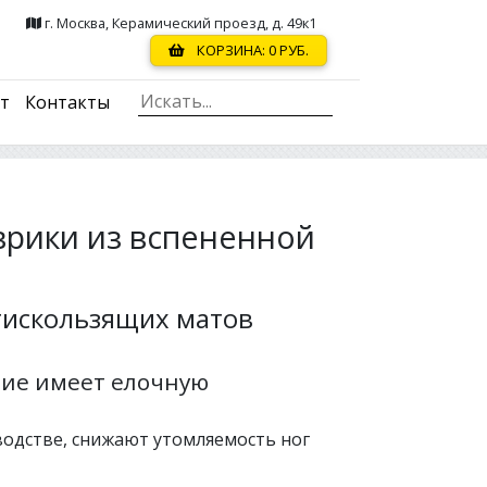
г. Москва, Керамический проезд, д. 49к1
КОРЗИНА:
0
РУБ.
ст
Контакты
врики из вспененной
тискользящих матов
ние имеет елочную
водстве, снижают утомляемость ног