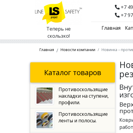
+7 49
+7 97
Главная
Кат
Теперь не
скользко!
Главная
Новости компании
Новинка – проти
Но
Каталог товаров
ре
Вну
Противоскользящие
изг
накладки на ступени,
профили.
Вер
про
Противоскользящие
Коври
ленты и полосы.
работ