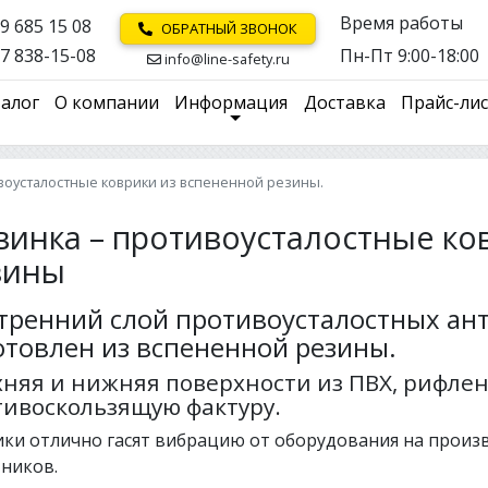
Время работы
9 685 15 08
ОБРАТНЫЙ ЗВОНОК
7 838-15-08
Пн-Пт 9:00-18:00
info@line-safety.ru
алог
О компании
Информация
Доставка
Прайс-ли
воусталостные коврики из вспененной резины.
винка – противоусталостные ко
зины
тренний слой противоусталостных ан
отовлен из вспененной резины.
хняя и нижняя поверхности из ПВХ, рифле
тивоскользящую фактуру.
ки отлично гасят вибрацию от оборудования на произ
ников.