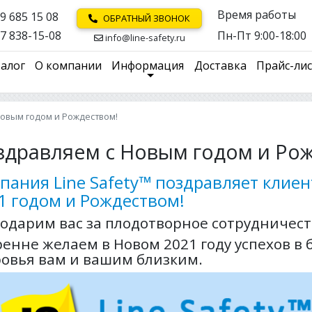
Время работы
9 685 15 08
ОБРАТНЫЙ ЗВОНОК
7 838-15-08
Пн-Пт 9:00-18:00
info@line-safety.ru
алог
О компании
Информация
Доставка
Прайс-ли
овым годом и Рождеством!
здравляем с Новым годом и Ро
пания Line Safety™ поздравляет клие
1 годом и Рождеством!
годарим вас за плодотворное сотрудничес
енне желаем в Новом 2021 году успехов в 
ровья вам и вашим близким.