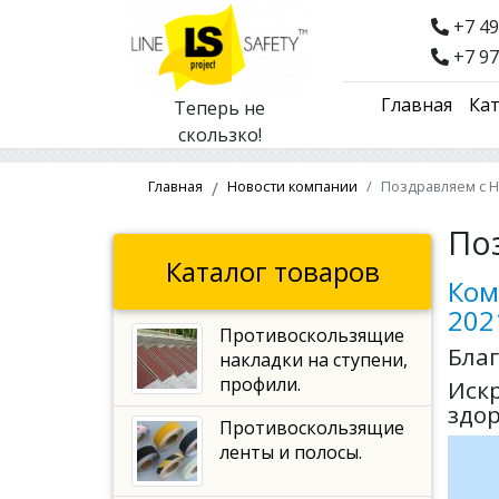
+7 49
+7 97
Главная
Кат
Теперь не
скользко!
Главная
Новости компании
Поздравляем с Н
По
Каталог товаров
Ком
202
Противоскользящие
Бла
накладки на ступени,
профили.
Искр
здо
Противоскользящие
ленты и полосы.