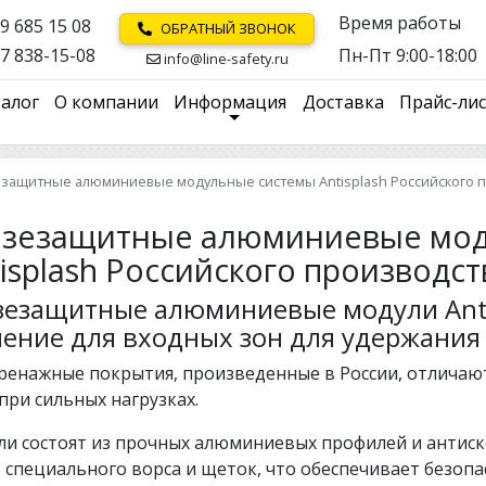
Время работы
9 685 15 08
ОБРАТНЫЙ ЗВОНОК
7 838-15-08
Пн-Пт 9:00-18:00
info@line-safety.ru
алог
О компании
Информация
Доставка
Прайс-ли
езащитные алюминиевые модульные системы Antisplash Российского п
язезащитные алюминиевые мод
isplash Российского производст
зезащитные алюминиевые модули Anti
ение для входных зон для удержания 
ренажные покрытия, произведенные в России, отличаю
при сильных нагрузках.
и состоят из прочных алюминиевых профилей и антиск
, специального ворса и щеток, что обеспечивает безопа