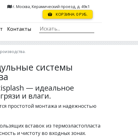
г. Москва, Керамический проезд, д. 49к1
КОРЗИНА:
0
РУБ.
ст
Контакты
роизводства.
ульные системы
ва
splash — идеальное
грязи и влаги.
тся простотой монтажа и надежностью
ользящих вставок из термоэластопласта
сность и чистоту во входных зонах.