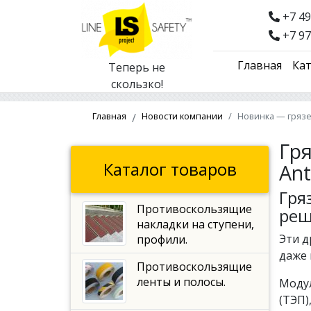
+7 49
+7 97
Главная
Кат
Теперь не
скользко!
Главная
Новости компании
Новинка — гряз
Гр
Каталог товаров
Ant
Гря
Противоскользящие
реш
накладки на ступени,
Эти д
профили.
даже 
Противоскользящие
ленты и полосы.
Модул
(ТЭП)