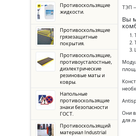
Противоскользящие
ТЭП —
жидкости.
Вы м
ком
Противоскользящие
грязезащитные
покрытия.
Противоскользящие,
противоусталостные,
Модул
диэлектрические
площа
резиновые маты и
Конст
ковры.
необх
Напольные
противоскользящие
Antis
знаки безопасности
Они в
ГОСТ.
для л
Противоскользящий
материал Industrial