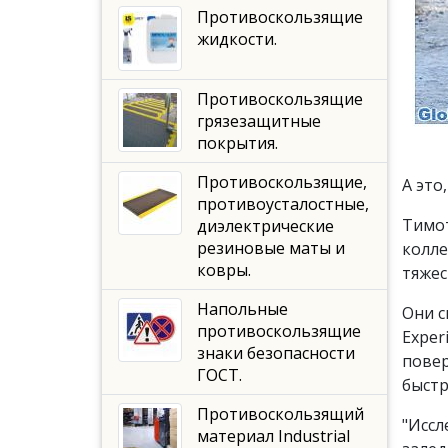
Противоскользящие
жидкости.
Противоскользящие
грязезащитные
покрытия.
Противоскользящие,
А это
противоусталостные,
Тимот
диэлектрические
резиновые маты и
колле
ковры.
тяжес
Напольные
Они с
противоскользящие
Exper
знаки безопасности
повер
ГОСТ.
быстр
Противоскользящий
"Иссл
материал Industrial