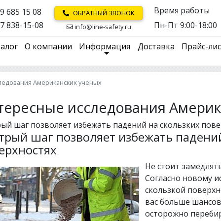
Время работы
9 685 15 08
ОБРАТНЫЙ ЗВОНОК
7 838-15-08
Пн-Пт 9:00-18:00
info@line-safety.ru
алог
О компании
Информация
Доставка
Прайс-ли
ледования Американских ученых
тересные исследования Америк
ый шаг позволяет избежать падений на скользких пове
трый шаг позволяет избежать падений
ерхностях
Не стоит замедлять
Согласно новому и
скользкой поверхн
вас больше шансов 
осторожно перебир