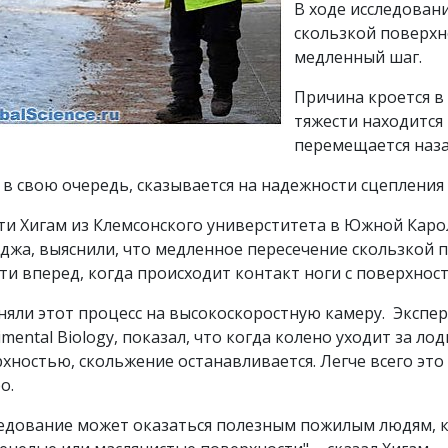
В ходе исследован
скользкой поверхн
медленный шаг.
Причина кроется в
тяжести находится 
перемещается наза
, в свою очередь, сказывается на надежности сцепления
и Хигам из Клемсонского универститета в Южной Каро
джа, выяснили, что медленное пересечение скользкой 
ти вперед, когда происходит контакт ноги с поверхнос
няли этот процесс на высокоскоростную камеру. Экспер
imental Biology, показал, что когда колено уходит за л
хностью, скольжение останавливается. Легче всего это
о.
едование может оказаться полезным пожилым людям, 