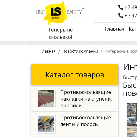
+7 49
+7 97
Главная
Кат
Теперь не
скользко!
Главная
Новости компании
Интересные исс
Ин
Каталог товаров
Быстр
Быс
пов
Противоскользящие
накладки на ступени,
профили.
Противоскользящие
ленты и полосы.