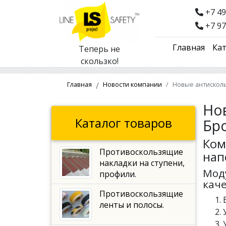
+7 49
+7 97
Главная
Кат
Теперь не
скользко!
Главная
Новости компании
Новые антискол
Но
Каталог товаров
Бр
Ком
Противоскользящие
нап
накладки на ступени,
Мод
профили.
кач
Противоскользящие
ленты и полосы.