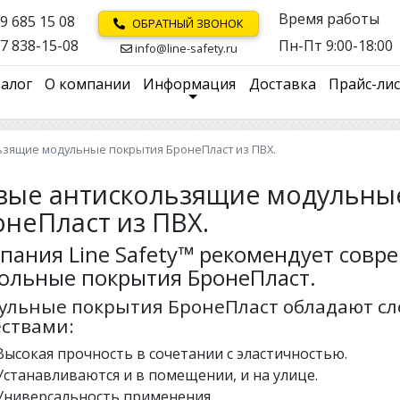
Время работы
9 685 15 08
ОБРАТНЫЙ ЗВОНОК
7 838-15-08
Пн-Пт 9:00-18:00
info@line-safety.ru
алог
О компании
Информация
Доставка
Прайс-ли
ьзящие модульные покрытия БронеПласт из ПВХ.
вые антискользящие модульны
онеПласт из ПВХ.
пания Line Safety™ рекомендует сов
ольные покрытия БронеПласт.
ульные покрытия БронеПласт обладают 
ествами:
Высокая прочность в сочетании с эластичностью.
Устанавливаются и в помещении, и на улице.
Универсальность применения.