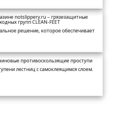
зине notslippery.ru – грязезащитные
ходных групп CLEAN-FEET
альное решение, которое обеспечивает
езиновые противоскользящие проступи
упени лестниц с самоклеящимся слоем.