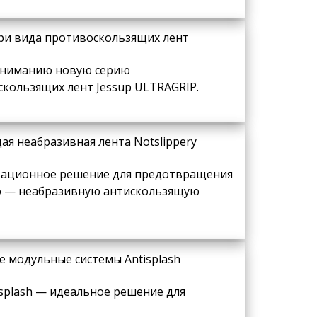
три вида противоскользящих лент
вниманию новую серию
кользящих лент Jessup ULTRAGRIP.
я неабразивная лента Notslippery
овационное решение для предотвращения
ю — неабразивную антискользящую
 модульные системы Antisplash
plash — идеальное решение для