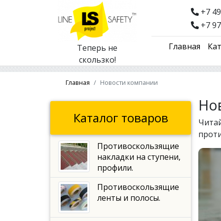
+7 49
+7 97
Главная
Кат
Теперь не
скользко!
Главная
Новости компании
Но
Каталог товаров
Читай
прот
Противоскользящие
накладки на ступени,
профили.
Противоскользящие
ленты и полосы.