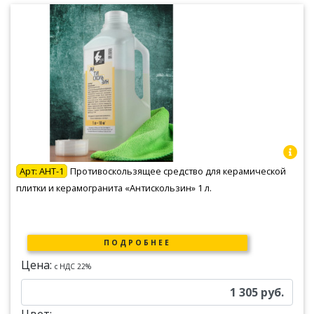
Арт:
АНТ-1
Противоскользящее средство для керамической
плитки и керамогранита «Антискользин» 1 л.
ПОДРОБНЕЕ
Цена:
c НДС 22%
1 305
руб.