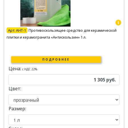
Арт:
АНТ-1
Противоскользящее средство для керамической
плитки и керамогранита «Антискользин» 1 л.
ПОДРОБНЕЕ
Цена:
c НДС 22%
1 305
руб.
Цвет:
Размер: