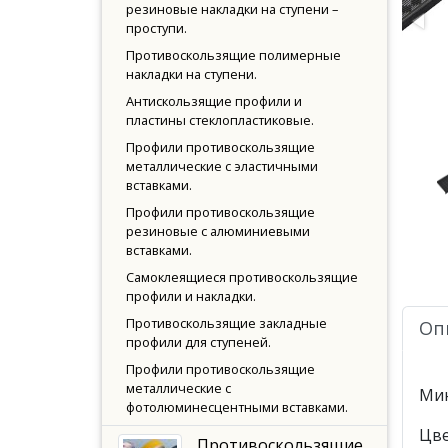
резиновые накладки на ступени –
проступи.
Противоскользящие полимерные
накладки на ступени.
Антискользящие профили и
пластины стеклопластиковые.
Профили противоскользящие
металлические с эластичными
вставками.
Профили противоскользящие
резиновые с алюминиевыми
вставками.
Самоклеящиеся противоскользящие
профили и накладки.
Противоскользящие закладные
Оп
профили для ступеней.
Профили противоскользящие
металлические с
Мин
фотолюминесцентными вставками.
Цве
Противоскользящие