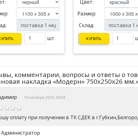
ет:
Цвет:
мер:
Размер:
ад:
Склад:
шт.
ш
КУПИТЬ
КУПИТЬ
ывы, комментарии, вопросы и ответы о то
иновая накладка «Модерн» 750х250х26 мм.
адимир
19 октября 2020, 09:58
шу оплату при получении в ТК СДЕК в г.Губкин,Белгоро
Администратор