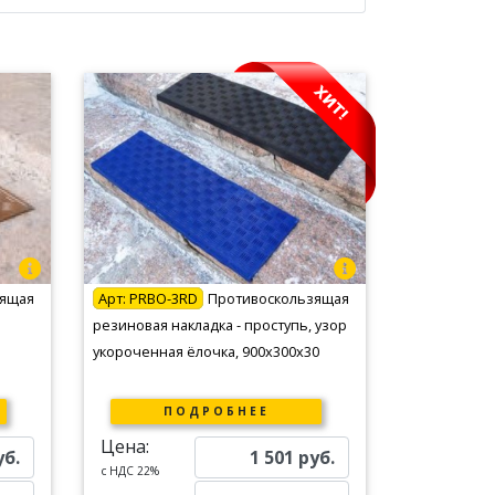
зящая
Арт:
PRBO-3RD
Противоскользящая
резиновая накладка - проступь, узор
укороченная ёлочка, 900х300х30
ПОДРОБНЕЕ
Цена:
уб.
1 501
руб.
c НДС 22%