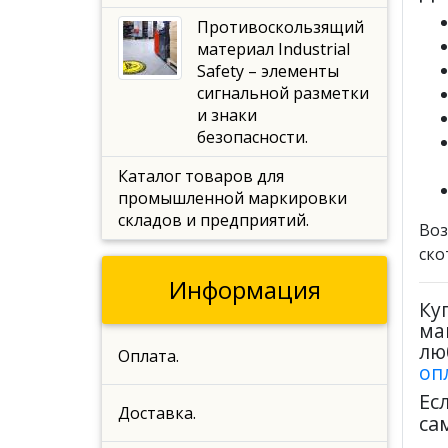
Противоскользящий
материал Industrial
Safety – элементы
сигнальной разметки
и знаки
безопасности.
Каталог товаров для
промышленной маркировки
складов и предприятий.
Воз
ско
Информация
Ку
ма
лю
Оплата.
оп
Ес
Доставка.
са