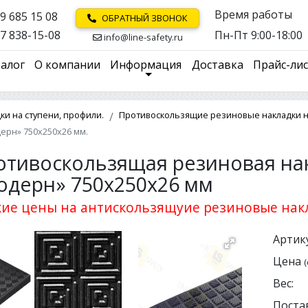
Время работы
9 685 15 08
ОБРАТНЫЙ ЗВОНОК
7 838-15-08
Пн-Пт 9:00-18:00
info@line-safety.ru
алог
О компании
Информация
Доставка
Прайс-ли
и на ступени, профили.
Противоскользящие резиновые накладки на
ерн» 750х250х26 мм.
отивоскользящая резиновая нак
одерн» 750х250х26 мм
ие цены на антискользящуие резиновые накл
Артику
Цена
(
Вес:
Поста