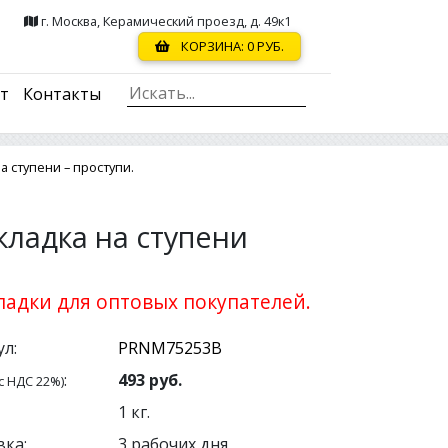
г. Москва, Керамический проезд, д. 49к1
КОРЗИНА:
0
РУБ.
ст
Контакты
 ступени – проступи.
ладка на ступени
адки для оптовых покупателей.
л:
:
493
руб.
с НДС 22%)
1
кг.
вка:
3 рабочих дня