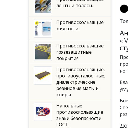
ленты и полосы.
Тол
Противоскользящие
жидкости.
Ан
«М
Противоскользящие
ст
грязезащитные
Про
покрытия.
про
Противоскользящие,
ног
противоусталостные,
диэлектрические
Бла
резиновые маты и
угл
ковры.
Вне
Напольные
Спе
противоскользящие
рез
знаки безопасности
ГОСТ.
До