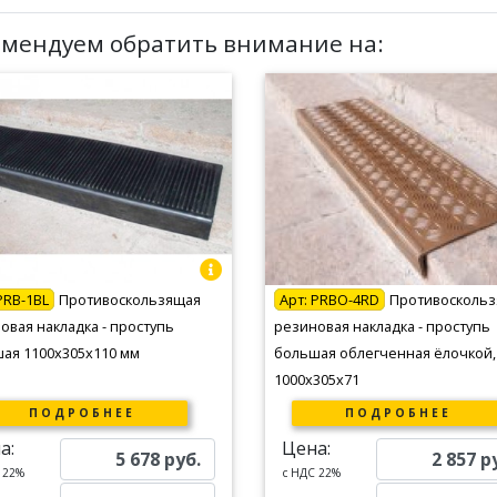
омендуем обратить внимание на:
PRB-1BL
Противоскользящая
Арт:
PRBO-4RD
Противосколь
овая накладка - проступь
резиновая накладка - проступь
ая 1100х305х110 мм
большая облегченная ёлочкой,
1000х305х71
ПОДРОБНЕЕ
ПОДРОБНЕЕ
а:
Цена:
5 678
руб.
2 857
р
 22%
c НДС 22%