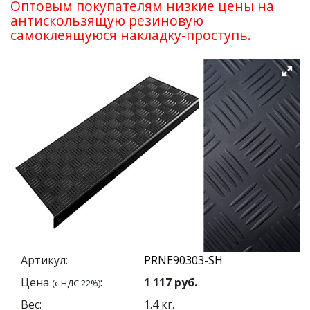
Оптовым покупателям низкие цены на
антискользящую резиновую
самоклеящуюся накладку-проступь.
Артикул:
Цена
:
1 117
руб.
(с НДС 22%)
Вес:
1.4
кг.