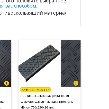
я этого положите выбранное
я вас способом
.
ротивоскользящий материал
Арт:
PRNE75253B-K
Противоскользящая резиновая
упь
самоклеящаяся накладка-проступь
.
«Ёлка» 750х250х26 мм.