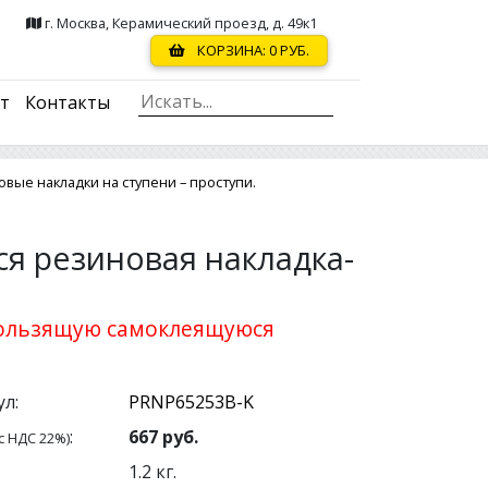
г. Москва, Керамический проезд, д. 49к1
КОРЗИНА:
0
РУБ.
ст
Контакты
ые накладки на ступени – проступи.
я резиновая накладка-
кользящую самоклеящуюся
л:
:
667
руб.
с НДС 22%)
1.2
кг.