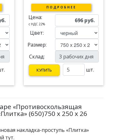
ПОДРОБНЕЕ
Цена:
уб.
696
руб.
c НДС 22%
Цвет:
Размер:
Склад:
т.
шт.
КУПИТЬ
варе «Противоскользящая
литка» (650)750 х 250 х 26
иновая накладка-проступь «Плитка»
й тут.