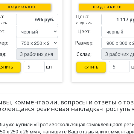
ПОДРОБНЕЕ
ПОДРОБНЕЕ
а:
Цена:
696
руб.
1 117
р
 22%
c НДС 22%
ет:
Цвет:
мер:
Размер:
ад:
Склад:
шт.
ш
КУПИТЬ
КУПИТЬ
ывы, комментарии, вопросы и ответы о то
клеящаяся резиновая накладка-проступь «П
»
Вы уже купили «Противоскользящая самоклеящаяся рез
750 х 250 х 26 мм.», напишите Ваш отзыв или комментари