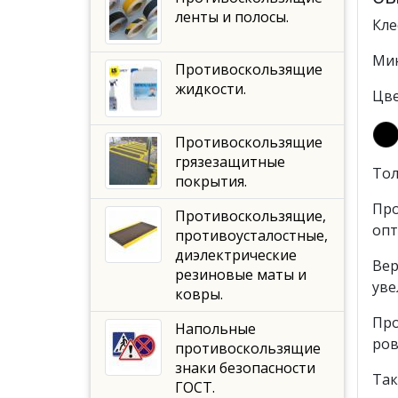
ленты и полосы.
Кле
Мин
Противоскользящие
жидкости.
Цве
Противоскользящие
грязезащитные
Тол
покрытия.
Про
Противоскользящие,
опт
противоусталостные,
диэлектрические
Вер
резиновые маты и
уве
ковры.
Про
Напольные
ров
противоскользящие
знаки безопасности
Так
ГОСТ.