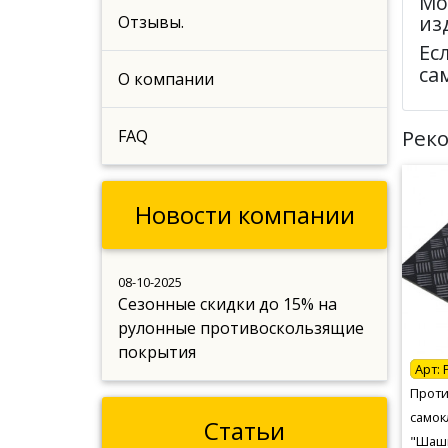
Мо
из
Отзывы.
Ес
са
О компании
Рек
FAQ
Новости компании
08-10-2025
Сезонные скидки до 15% на
рулонные противоскользящие
покрытия
Арт:
Проти
самок
Статьи
"Шашк