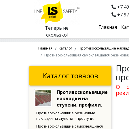
+7 49
+7 97
Главная
Кат
Теперь не
скользко!
Главная
Каталог
Противоскользящие накладк
Противоскользящая самоклеящаяся резиновая н
Пр
Каталог товаров
пр
Опто
Противоскользящие
рези
накладки на
ступени, профили.
Противоскользящие резиновые
накладки на ступени – проступи.
Противоскользящие самоклеящиеся