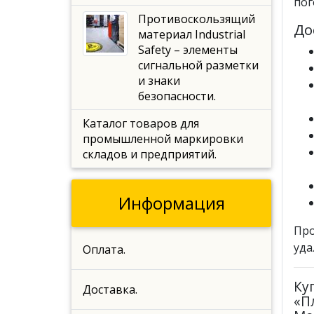
пог
Противоскользящий
До
материал Industrial
Safety – элементы
сигнальной разметки
и знаки
безопасности.
Каталог товаров для
промышленной маркировки
складов и предприятий.
Информация
Про
уда
Оплата.
Ку
Доставка.
«П