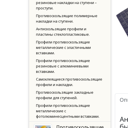
резиновые накладки на ступени –
проступи.
Противоскользящие полимерные
накладки на ступени.
Антискользящие профили и
пластины стеклопластиковые.
Профили противоскользящие
металлические с эластичными
вставками.
Профили противоскользящие
резиновые с алюминиевыми
вставками.
Самоклеящиеся противоскользящие
профили и накладки.
Противоскользящие закладные
профили для ступеней.
Оп
Профили противоскользящие
металлические с
фотолюминесцентными вставками.
Ан
бы
Противоскользящие