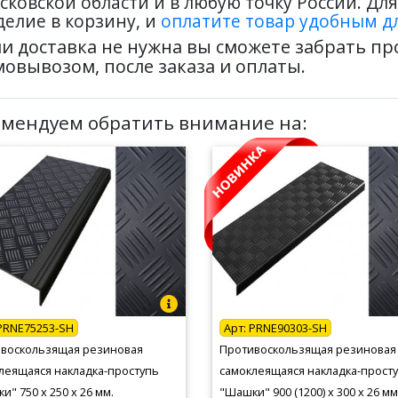
сковской области и в любую точку России. Дл
делие в корзину, и
оплатите товар удобным дл
ли доставка не нужна вы сможете забрать п
мовывозом, после заказа и оплаты.
омендуем обратить внимание на:
PRNE75253-SH
Арт:
PRNE90303-SH
воскользящая резиновая
Противоскользящая резиновая
леящаяся накладка-проступь
самоклеящаяся накладка-прост
и" 750 х 250 х 26 мм.
"Шашки" 900 (1200) х 300 х 26 мм