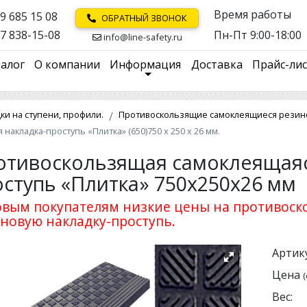
Время работы
9 685 15 08
ОБРАТНЫЙ ЗВОНОК
7 838-15-08
Пн-Пт 9:00-18:00
info@line-safety.ru
алог
О компании
Информация
Доставка
Прайс-ли
и на ступени, профили.
Противоскользящие самоклеящиеся резинов
акладка-проступь «Плитка» (650)750 х 250 х 26 мм.
отивоскользящая самоклеящаяс
оступь «Плитка» 750х250х26 мм
вым покупателям низкие цены на противос
новую накладку-проступь.
Артику
Цена
(
Вес: