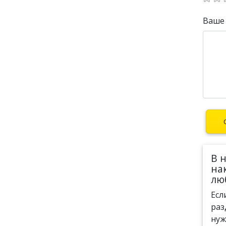
Ваше
В 
на
лю
Есл
раз
нуж