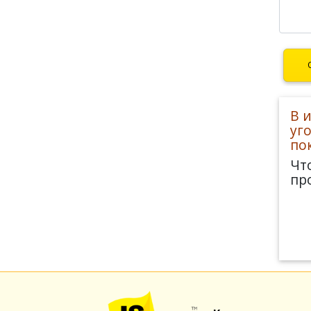
В 
уг
по
Чт
пр