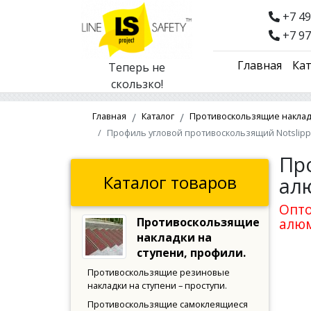
+7 49
+7 97
Главная
Кат
Теперь не
скользко!
Главная
Каталог
Противоскользящие накладк
Профиль угловой противоскользящий Notslipp
Пр
Каталог товаров
ал
Опто
Противоскользящие
алюм
накладки на
ступени, профили.
Противоскользящие резиновые
накладки на ступени – проступи.
Противоскользящие самоклеящиеся