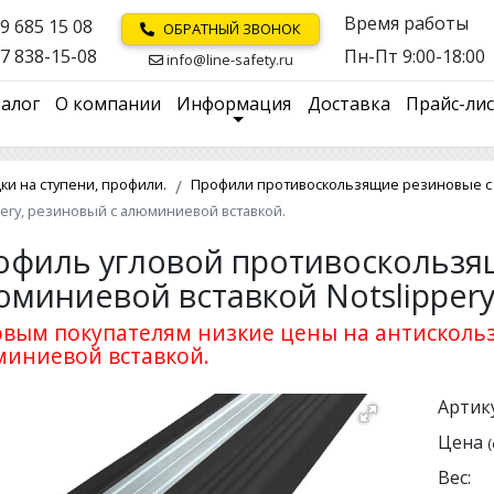
Время работы
9 685 15 08
ОБРАТНЫЙ ЗВОНОК
7 838-15-08
Пн-Пт 9:00-18:00
info@line-safety.ru
алог
О компании
Информация
Доставка
Прайс-ли
и на ступени, профили.
Профили противоскользящие резиновые с
ery, резиновый с алюминиевой вставкой.
офиль угловой противоскользя
юминиевой вставкой Notslipper
вым покупателям низкие цены на антискольз
иниевой вставкой.
Артику
Цена
(
Вес: