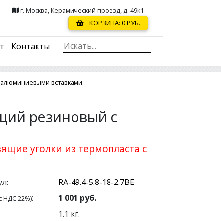
г. Москва, Керамический проезд, д. 49к1
КОРЗИНА:
0
РУБ.
ст
Контакты
 алюминиевыми вставками.
щий резиновый с
y
ящие уголки из термопласта с
л:
:
1 001
руб.
с НДС 22%)
1.1
кг.