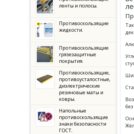
ле
ленты и полосы.
Пр
Противоскользящие
Так
жидкости.
дек
Алю
Противоскользящие
грязезащитные
Угл
покрытия.
сту
Противоскользящие,
Шир
противоусталостные,
диэлектрические
Ста
резиновые маты и
ковры.
Воз
без
Напольные
противоскользящие
Осн
знаки безопасности
Жёл
ГОСТ.