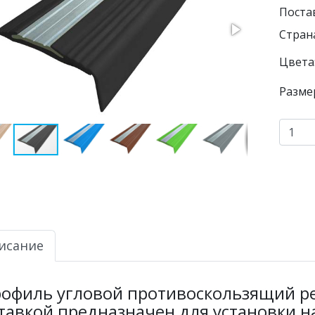
Поста
Страна
Цвета
Разме
исание
офиль угловой противоскользящий р
тавкой предназначен для установки н