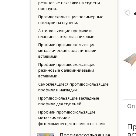
резиновые накладки на ступени –
проступи.
Противоскользящие полимерные
накладки на ступени.
Антискользящие профили и
пластины стеклопластиковые.
Профили противоскользящие
металлические с эластичными
вставками.
Профили противоскользящие
резиновые с алюминиевыми
вставками.
Самоклеящиеся противоскользящие
профили и накладки.
Противоскользящие закладные
профили для ступеней.
Оп
Профили противоскользящие
металлические с
фотолюминесцентными вставками.
Пр
вс
Противоскользящие