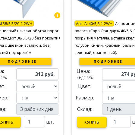
Al 38/5,5/20-1-2WH
Арт:
Al 40/5,6-1-2WH
Алюминие
ниевый накладной угол-порог
полоса «Евро Стандарт» 40/5,6. 
Стандарт 38/5,5/20 без покрытия
покрытия металла. Вставка (жел
ла с цветной вставкой, без
голубой, синий, красный, белый
стий под крепёж
зеленый, оранжевый).
ПОДРОБНЕЕ
ПОДРОБНЕЕ
а:
Цена:
312
руб.
274
р
 22%
c НДС 22%
ет:
Цвет:
мер:
Размер:
ад:
Склад:
шт.
ш
КУПИТЬ
КУПИТЬ