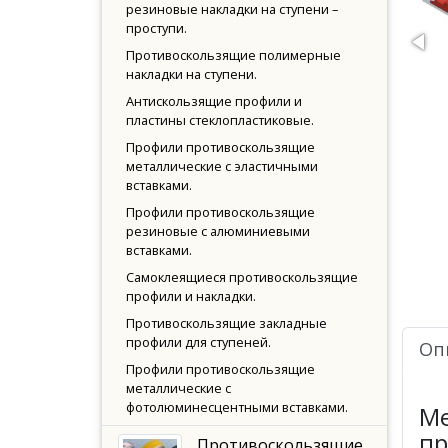
резиновые накладки на ступени –
проступи.
Противоскользящие полимерные
накладки на ступени.
Антискользящие профили и
пластины стеклопластиковые.
Профили противоскользящие
металлические с эластичными
вставками.
Профили противоскользящие
резиновые с алюминиевыми
вставками.
Самоклеящиеся противоскользящие
профили и накладки.
Противоскользящие закладные
профили для ступеней.
Оп
Профили противоскользящие
металлические с
фотолюминесцентными вставками.
Ме
пр
Противоскользящие