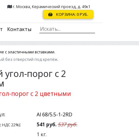
г. Москва, Керамический проезд, д. 49к1
КОРЗИНА:
0
РУБ.
ст
Контакты
е с эластичными вставками.
ый без отверстий под крепёж.
угол-порог с 2
м
ол-порог с 2 цветными
л:
:
541
руб.
537 руб.
с НДС 22%)
1
кг.