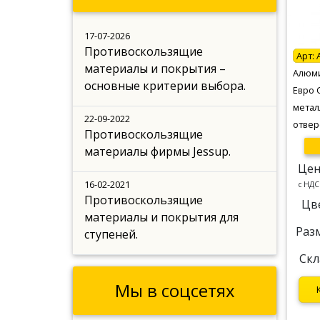
17-07-2026
Противоскользящие
Арт:
материалы и покрытия –
Алюми
основные критерии выбора.
Евро 
метал
22-09-2022
отвер
Противоскользящие
материалы фирмы Jessup.
Цен
16-02-2021
c НДС
Противоскользящие
Цв
материалы и покрытия для
Раз
ступеней.
Скл
Мы в соцсетях