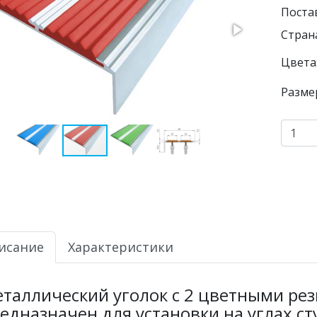
Поста
Страна
Цвета
Разме
исание
Характеристики
таллический уголок с 2 цветными ре
едназначен для установки на углах ст