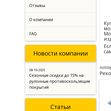
Отзывы.
О компании
Ку
мо
Мо
FAQ
из
Ес
са
Новости компании
notsl
08-10-2025
Рек
Сезонные скидки до 15% на
рулонные противоскользящие
покрытия
Статьи