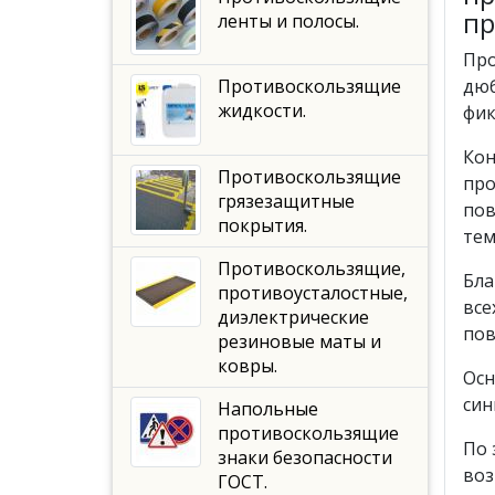
пр
ленты и полосы.
Про
дюб
Противоскользящие
жидкости.
фик
Кон
Противоскользящие
про
грязезащитные
пов
покрытия.
тем
Противоскользящие,
Бла
противоусталостные,
все
диэлектрические
пов
резиновые маты и
ковры.
Осн
син
Напольные
противоскользящие
По 
знаки безопасности
воз
ГОСТ.