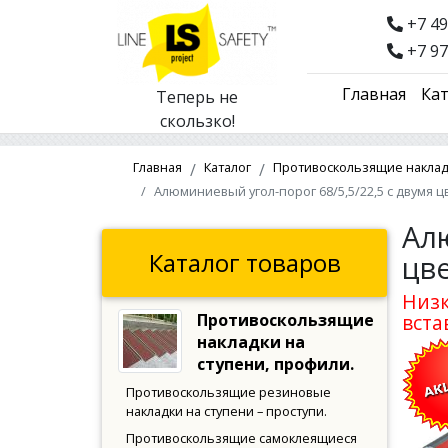
+7 49
+7 97
Главная
Кат
Теперь не
скользко!
Главная
Каталог
Противоскользящие накладк
Алюминиевый угол-порог 68/5,5/22,5 с двумя 
Ал
Каталог товаров
цв
Низк
Противоскользящие
вста
накладки на
ступени, профили.
Противоскользящие резиновые
накладки на ступени – проступи.
Противоскользящие самоклеящиеся