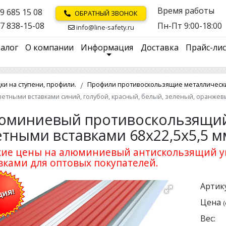
Время работы
9 685 15 08
ОБРАТНЫЙ ЗВОНОК
7 838-15-08
Пн-Пт 9:00-18:00
info@line-safety.ru
алог
О компании
Информация
Доставка
Прайс-ли
и на ступени, профили.
Профили противоскользящие металлически
цветными вставками синий, голубой, красный, белый, зеленый, оранжев
юминиевый противоскользящий 
етными вставками 68х22,5х5,5 м
ие цены на алюминиевый антискользящий уг
вками для оптовых покупателей.
Артику
Цена
(
Вес: