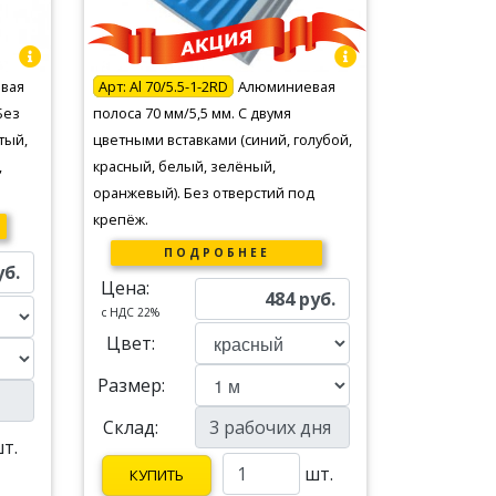
вая
Арт:
Al 70/5.5-1-2RD
Алюминиевая
Без
полоса 70 мм/5,5 мм. С двумя
тый,
цветными вставками (синий, голубой,
,
красный, белый, зелёный,
оранжевый). Без отверстий под
крепёж.
ПОДРОБНЕЕ
уб.
Цена:
484
руб.
c НДС 22%
Цвет:
Размер:
Склад:
т.
шт.
КУПИТЬ