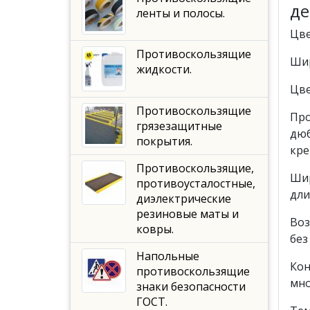
де
ленты и полосы.
Цве
Противоскользящие
Шир
жидкости.
Цве
Противоскользящие
Про
грязезащитные
дюб
покрытия.
кре
Противоскользящие,
Шир
противоусталостные,
дли
диэлектрические
резиновые маты и
Воз
ковры.
без
Напольные
Кон
противоскользящие
мно
знаки безопасности
ГОСТ.