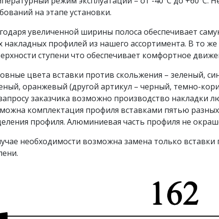
пературный режим эксплуатации – от -40°С до +60°С. 
бований на этапе установки.
годаря увеличенной ширины полоса обеспечивает сам
х накладных профилей из нашего ассортимента. В то же
ерхности ступени что обеспечивает комфортное движе
овные цвета вставки против скольжения – зеленый, сини
еный, оранжевый (другой артикул – черный, темно-кори
запросу заказчика возможно производство накладки лю
можна комплектация профиля вставками пятью разных
еления профиля. Алюминиевая часть профиля не окраш
лучае необходимости возможна замена только вставки 
пени.