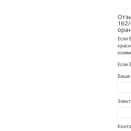
Отз
162/
оран
Если 
красн
комме
Если 
Ваше
Элект
Конт