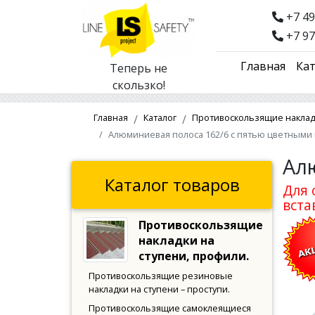
+7 49
+7 97
Главная
Кат
Теперь не
скользко!
Главная
Каталог
Противоскользящие накладк
Алюминиевая полоса 162/6 с пятью цветными в
Ал
Каталог товаров
Для 
вста
Противоскользящие
накладки на
ступени, профили.
Противоскользящие резиновые
накладки на ступени – проступи.
Противоскользящие самоклеящиеся