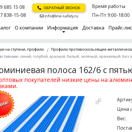
Время работы
9 685 15 08
ОБРАТНЫЙ ЗВОНОК
7 838-15-08
Пн-Пт 9:00-18:00
info@line-safety.ru
алог
О компании
Информация
Доставка
Прайс-ли
и на ступени, профили.
Профили противоскользящие металлически
ставками: синий, голубой, красный, белый, зелёный, оранжевый. Без 
юминиевая полоса 162/6 с пять
оптовых покупателей низкие цены на алюми
вками.
Артику
Цена
(
Вес:
Поста