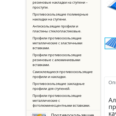
резиновые накладки на ступени –
проступи.
Противоскользящие полимерные
накладки на ступени.
Антискользящие профили и
пластины стеклопластиковые.
Профили противоскользящие
металлические с эластичными
вставками.
Профили противоскользящие
резиновые с алюминиевыми
вставками.
Самоклеящиеся противоскользящие
профили и накладки.
Оп
Противоскользящие закладные
профили для ступеней.
Профили противоскользящие
Ал
металлические с
пр
фотолюминесцентными вставками.
ка
Противоскользящие