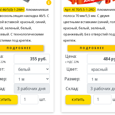
Al 46/5(0)-1-2WH
Алюминиевая
Арт:
Al 70/5.5-1-2RD
Алюминие
воскользящая накладка 46/5. С
полоса 70 мм/5,5 мм. С двумя
ой вставкой: красный, синий,
цветными вставками (синий, гол
ой, зеленый, белый,
красный, белый, зелёный,
евый. С технологическими
оранжевый). Без отверстий под
стиями под крепёж.
крепёж.
ПОДРОБНЕЕ
ПОДРОБНЕЕ
а:
Цена:
355
руб.
484
р
 22%
c НДС 22%
ет:
Цвет:
мер:
Размер:
ад:
Склад:
шт.
ш
КУПИТЬ
КУПИТЬ