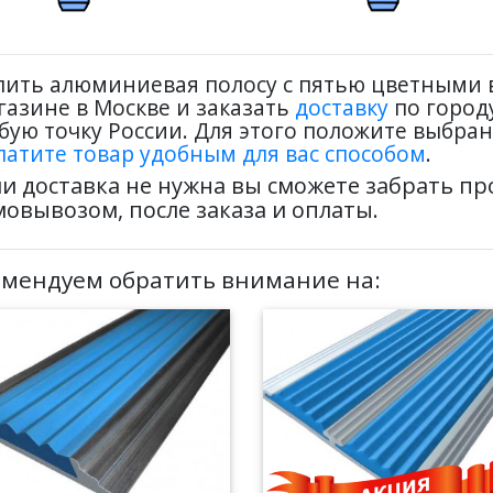
пить алюминиевая полосу с пятью цветными 
газине в Москве и заказать
доставку
по городу
бую точку России. Для этого положите выбран
латите товар удобным для вас способом
.
ли доставка не нужна вы сможете забрать п
мовывозом, после заказа и оплаты.
омендуем обратить внимание на: