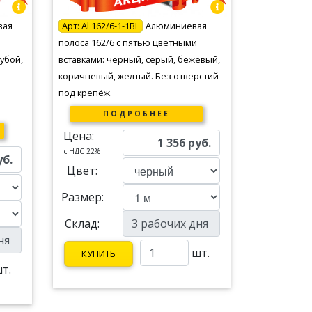
вая
Арт:
Al 162/6-1-1BL
Алюминиевая
полоса 162/6 с пятью цветными
убой,
вставками: черный, серый, бежевый,
коричневый, желтый. Без отверстий
под крепёж.
ПОДРОБНЕЕ
Цена:
1 356
руб.
c НДС 22%
уб.
Цвет:
Размер:
Склад:
шт.
КУПИТЬ
т.