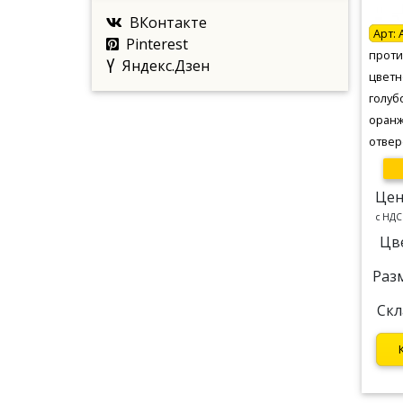
ВКонтакте
Арт:
Pinterest
проти
Яндекс.Дзен
цветн
голуб
оранж
отвер
Цен
c НДС
Цв
Раз
Скл