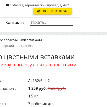
г. Москва, Керамический проезд, д. 49к1
КОРЗИНА:
0
РУБ.
ст
Контакты
е с эластичными вставками.
отверстий под крепёж.
ю цветными вставками
ниевую полосу с пятью цветными
л:
:
1 259
руб.
1 697 руб.
с НДС 22%)
1.5
кг.
вка:
3 рабочих дня