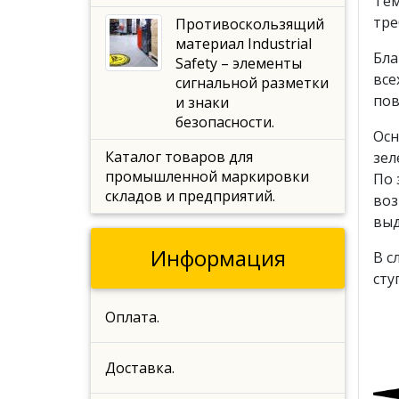
Тем
тре
Противоскользящий
материал Industrial
Бла
Safety – элементы
все
сигнальной разметки
пов
и знаки
безопасности.
Осн
Каталог товаров для
зел
промышленной маркировки
По 
складов и предприятий.
воз
выд
Информация
В с
сту
Оплата.
Доставка.