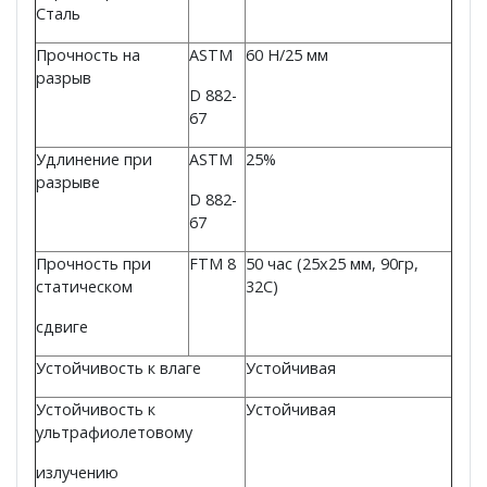
Сталь
Прочность на
ASTM
60 H/25 мм
разрыв
D 882-
67
Удлинение при
ASTM
25%
разрыве
D 882-
67
Прочность при
FTM 8
50 час (25x25 мм, 90гр,
статическом
32C)
сдвиге
Устойчивость к влаге
Устойчивая
Устойчивость к
Устойчивая
ультрафиолетовому
излучению