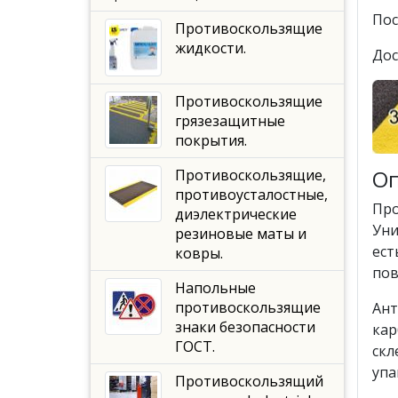
Пос
Противоскользящие
жидкости.
Дос
Противоскользящие
грязезащитные
покрытия.
Оп
Противоскользящие,
противоусталостные,
Про
диэлектрические
Уни
резиновые маты и
ест
ковры.
пов
Напольные
противоскользящие
Ант
знаки безопасности
кар
ГОСТ.
скл
упа
Противоскользящий