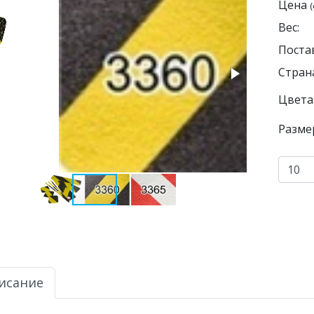
Цена
(
Вес:
Поста
Страна
Цвета
Разме
исание