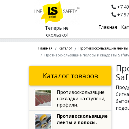
+7 49
+7 97
Главная
Кат
Теперь не
скользко!
Главная
Каталог
Противоскользящие ленты 
Противоскользящие полосы и квадраты Safety 
Пр
Каталог товаров
Saf
Проду
Противоскользящие
Сигна
накладки на ступени,
бытов
профили.
подош
Противоскользящие
ленты и полосы.