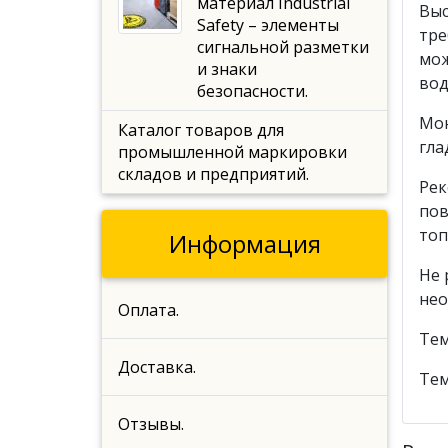
материал Industrial
Выс
Safety – элементы
тре
сигнальной разметки
мож
и знаки
вод
безопасности.
Мон
Каталог товаров для
гла
промышленной маркировки
складов и предприятий.
Рек
пов
топ
Информация
Не 
нео
Оплата.
Тем
Доставка.
Тем
Отзывы.