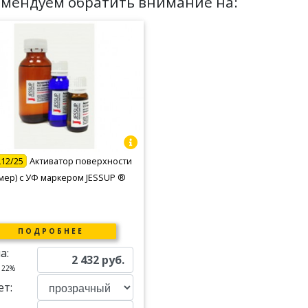
омендуем обратить внимание на:
L12/25
Активатор поверхности
мер) с УФ маркером JESSUP ®
ПОДРОБНЕЕ
а:
2 432
руб.
 22%
ет: