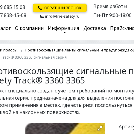
Время работы
9 685 15 08
ОБРАТНЫЙ ЗВОНОК
7 838-15-08
Пн-Пт 9:00-18:00
info@line-safety.ru
алог
О компании
Информация
Доставка
Прайс-ли
и полосы.
Противоскользящие ленты сигнальные и предупреждаю
Track® 3360 3365 сигнальная серия.
отивоскользящие сигнальные п
ety Track® 3360 3365
кт специально создан с учетом требований по монтажу
льная серия, предназначена для для выделения постоя
ом применения в местах, где есть риск поскользнуться
вой на наклонных поверхностях.
Артику