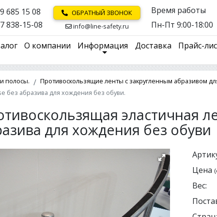
Время работы
9 685 15 08
ОБРАТНЫЙ ЗВОНОК
7 838-15-08
Пн-Пт 9:00-18:00
info@line-safety.ru
алог
О компании
Информация
Доставка
Прайс-ли
и полосы.
Противоскользящие ленты с закругленным абразивом дл
e без абразива для хождения без обуви.
отивоскользящая эластичная ле
разива для хождения без обуви
Артику
Цена
(
Вес:
Поста
Страна