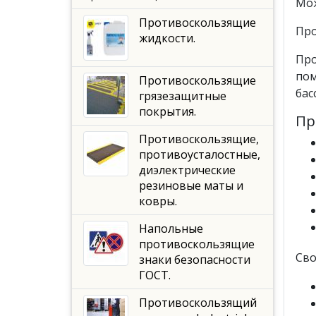
Мож
Противоскользящие
Про
жидкости.
Про
пом
Противоскользящие
бас
грязезащитные
покрытия.
Пр
Противоскользящие,
противоусталостные,
диэлектрические
резиновые маты и
ковры.
Напольные
противоскользящие
Св
знаки безопасности
ГОСТ.
Противоскользящий