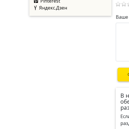
Pinterest
Яндекс.Дзен
Ваше
В 
об
ра
Есл
раз