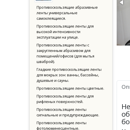
Противоскользящие абразивные
ленты универсальные
самоклеящиеся.
Противоскользящие ленты для
высокой интенсивности
эксплуатации на улице.
Противоскользящие ленты с
закругленным абразивом для
помещений/офисов (для мытья
шваброй).
Гладкие противоскользящие ленты
для мокрых зон: ванны, бассейны,
душевые и сауны.
Оп
Противоскользящие ленты цветные.
Противоскользящие ленты для
рифленых поверхностей.
Не
Противоскользящие ленты
об
сигнальные и предупреждающие.
бо
Противоскользящие ленты
фотолюминесцентные.