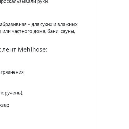
проскальзывали руки.
абразивная – для сухих и влажных
или частного дома, бани, сауны,
лент Mehlhose:
агрязнения;
поручень).
зе:
: