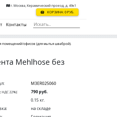
г. Москва, Керамический проезд, д. 49к1
КОРЗИНА:
0
РУБ.
ст
Контакты
я помещений/офисов (для мытья шваброй).
нта Mehlhose без
л:
:
790
руб.
с НДС 22%)
0.15
кг.
вка:
на складе
:
Германия