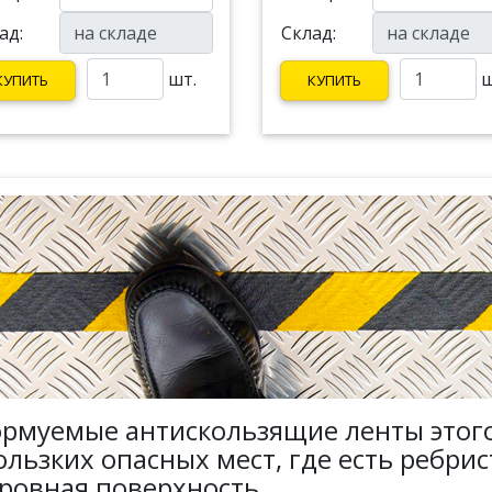
ад:
Склад:
шт.
ш
КУПИТЬ
КУПИТЬ
рмуемые антискользящие ленты этог
ользких опасных мест, где есть ребрис
ровная поверхность.