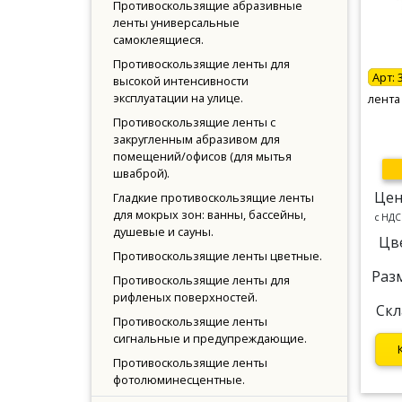
Противоскользящие абразивные
ленты универсальные
самоклеящиеся.
Противоскользящие ленты для
Арт:
высокой интенсивности
эксплуатации на улице.
лента
Противоскользящие ленты с
закругленным абразивом для
помещений/офисов (для мытья
шваброй).
Цен
Гладкие противоскользящие ленты
для мокрых зон: ванны, бассейны,
c НДС
душевые и сауны.
Цв
Противоскользящие ленты цветные.
Раз
Противоскользящие ленты для
рифленых поверхностей.
Скл
Противоскользящие ленты
сигнальные и предупреждающие.
Противоскользящие ленты
фотолюминесцентные.