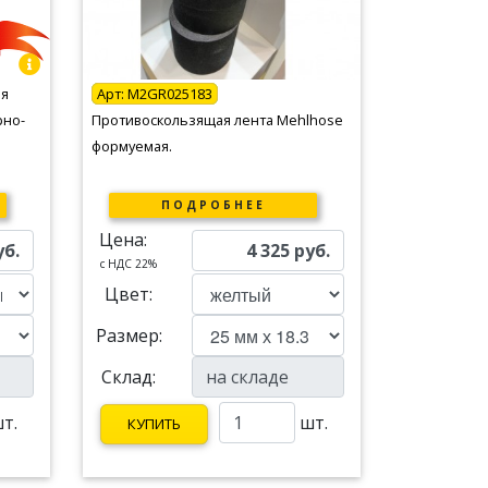
ая
Арт:
M2GR025183
рно-
Противоскользящая лента Mehlhose
формуемая.
ПОДРОБНЕЕ
Цена:
уб.
4 325
руб.
c НДС 22%
Цвет:
Размер:
Склад:
т.
шт.
КУПИТЬ