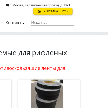
г. Москва, Керамический проезд, д. 49к1
КОРЗИНА:
0
РУБ.
ст
Контакты
емые для рифленых
отивоскользящие ленты для