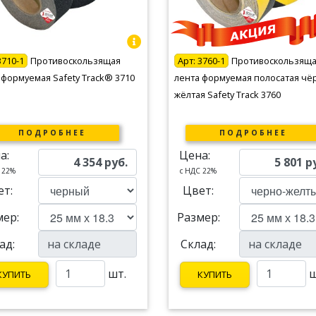
3710-1
Противоскользящая
Арт:
3760-1
Противоскользящ
 формуемая Safety Track® 3710
лента формуемая полосатая чё
жёлтая Safety Track 3760
ПОДРОБНЕЕ
ПОДРОБНЕЕ
а:
Цена:
4 354
руб.
5 801
р
 22%
c НДС 22%
ет:
Цвет:
мер:
Размер:
ад:
Склад:
шт.
ш
КУПИТЬ
КУПИТЬ