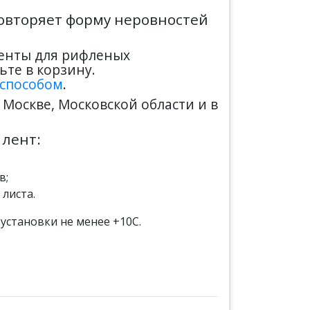
повторяет форму неровностей
енты для рифленых
те в корзину.
 способом
.
Москве, Московской области и в
лент:
в;
листа.
 установки не менее +10С.