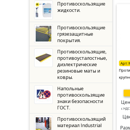
Противоскользящие
жидкости.
Противоскользящие
грязезащитные
покрытия.
Противоскользящие,
противоусталостные,
Арт:
диэлектрические
резиновые маты и
Проти
ковры.
крупн
Напольные
противоскользящие
знаки безопасности
Цен
ГОСТ.
c НДС
Цв
Противоскользящий
материал Industrial
Раз