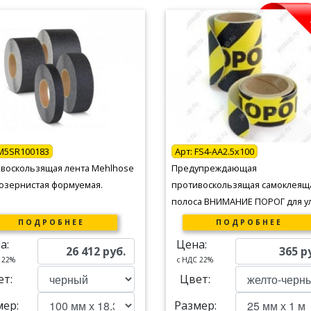
M5SR100183
Арт:
FS4-AA2.5x100
воскользящая лента Mehlhose
Предупреждающая
озернистая формуемая.
противоскользящая самоклеящ
полоса ВНИМАНИЕ ПОРОГ для у
ПОДРОБНЕЕ
ПОДРОБНЕЕ
а:
Цена:
26 412
руб.
365
р
 22%
c НДС 22%
ет:
Цвет:
мер:
Размер: