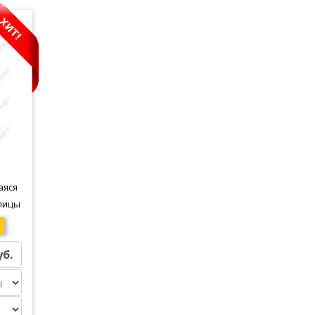
аяся
лицы
уб.