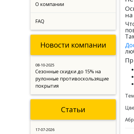
О компании
Ос
на
FAQ
Чт
по
Та
Новости компании
До
лю
Пр
08-10-2025
Сезонные скидки до 15% на
рулонные противоскользящие
покрытия
Тем
Статьи
Цве
Абра
17-07-2026