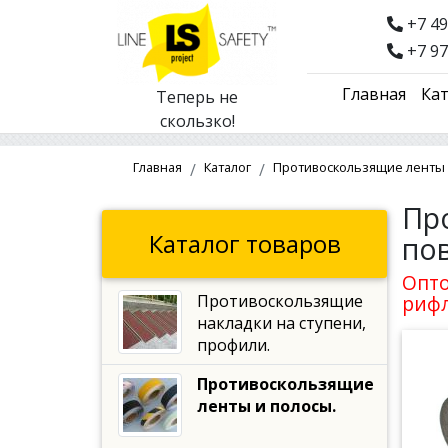
+7 49
+7 97
Главная
Кат
Теперь не
скользко!
Главная
Каталог
Противоскользящие ленты 
Пр
Каталог товаров
по
Опто
Противоскользящие
рифл
накладки на ступени,
профили.
Противоскользящие
ленты и полосы.