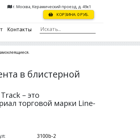
г. Москва, Керамический проезд, д. 49к1
КОРЗИНА:
0
РУБ.
ст
Контакты
амоклеящиеся.
ента в блистерной
Track – это
иал торговой марки Line-
л: