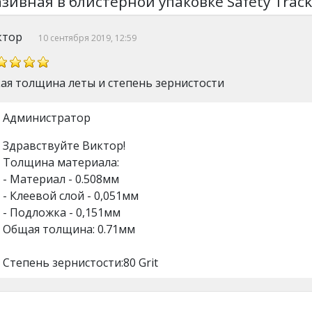
зивная в блистерной упаковке Safety Track
ктор
10 сентября 2019, 12:59
кая толщина леты и степень зернистости
Администратор
Здравствуйте Виктор!
Толщина материала:
- Материал - 0.508мм
- Клеевой слой - 0,051мм
- Подложка - 0,151мм
Общая толщина: 0.71мм
Степень зернистости:80 Grit