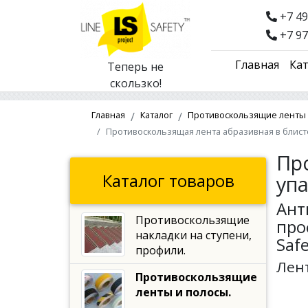
+7 49
+7 97
Главная
Кат
Теперь не
скользко!
Главная
Каталог
Противоскользящие ленты 
Противоскользящая лента абразивная в блистер
Пр
Каталог товаров
упа
Ант
Противоскользящие
про
накладки на ступени,
Safe
профили.
Лен
Противоскользящие
ленты и полосы.