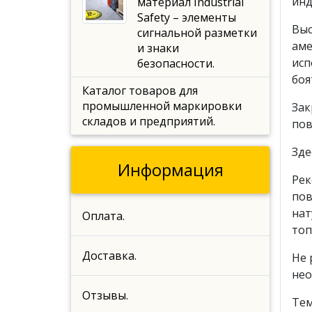
инд
материал Industrial
Safety – элементы
Выс
сигнальной разметки
аме
и знаки
исп
безопасности.
боя
Каталог товаров для
промышленной маркировки
Зак
складов и предприятий.
пов
Зде
Информация
Рек
пов
нат
Оплата.
топ
Доставка.
Не 
нео
Отзывы.
Тем