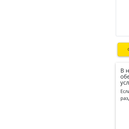
В 
об
ус
Есл
раз