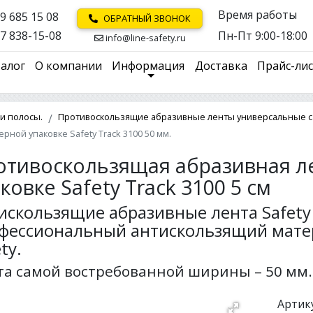
Время работы
9 685 15 08
ОБРАТНЫЙ ЗВОНОК
7 838-15-08
Пн-Пт 9:00-18:00
info@line-safety.ru
алог
О компании
Информация
Доставка
Прайс-ли
и полосы.
Противоскользящие абразивные ленты универсальные с
ной упаковке Safety Track 3100 50 мм.
отивоскользящая абразивная л
ковке Safety Track 3100 5 см
искользящие абразивные лента Safety 
фессиональный антискользящий матер
ty.
та самой востребованной ширины – 50 мм.
Артику