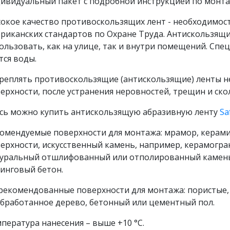
ивидуальный пакет с подробной инструкцией по монта
окое качество противоскользящих лент - необходимо
риканских стандартов по Охране Труда. Антискользящи
ользовать, как на улице, так и внутри помещений. Спе
тся воды.
реплять противоскользящие (антискользящие) ленты н
ерхности, после устранения неровностей, трещин и ско
сь можно купить антискользящую абразивную ленту
Sa
омендуемые поверхности для монтажа: мрамор, керами
ерхности, искусственный камень, например, керамогра
уральный отшлифованный или отполированный камень
инговый бетон.
рекомендованные поверхности для монтажа: пористые,
бработанное дерево, бетонный или цементный пол.
пература нанесения – выше +10 °С.