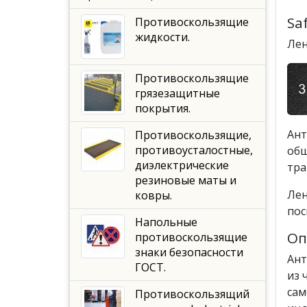
Sa
Противоскользящие
жидкости.
Лен
Противоскользящие
грязезащитные
покрытия.
Ант
Противоскользящие,
противоусталостные,
общ
диэлектрические
тра
резиновые маты и
Лен
ковры.
пос
Напольные
Оп
противоскользящие
знаки безопасности
Ант
ГОСТ.
из 
сам
Противоскользящий