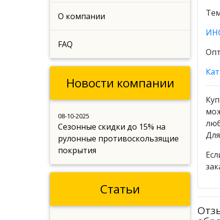
Тем
О компании
ИН
FAQ
Опт
Кат
Новости компании
Куп
мож
08-10-2025
люб
Сезонные скидки до 15% на
Для
рулонные противоскользящие
покрытия
Есл
зак
Статьи
Отз